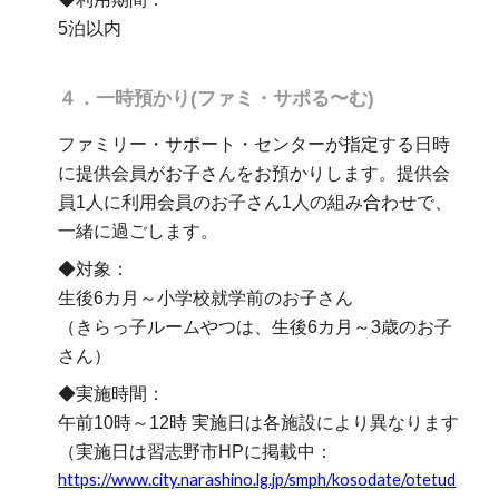
5泊以
内
４
．
一時預かり(ファミ・サポる〜む)
ファミリー・サポート・センターが指定する日時
に提供会員がお子さんをお預かりします。提供会
員1人に利用会員のお子さん1人の組み合わせで、
一緒に過ごします。
◆
対象：
生後6カ月～小学校就学前のお子さん
（きらっ子ルームやつは、生後6カ月～3歳のお子
さん）
◆実施時間：
午前10時～12時 実施日は各施設により異なります
（実施日は習志野市HPに掲載中：
https://www.city.narashino.lg.jp/smph/kosodate/otetud