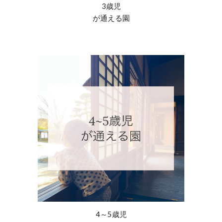
3歳児
が通える園
4～5歳児