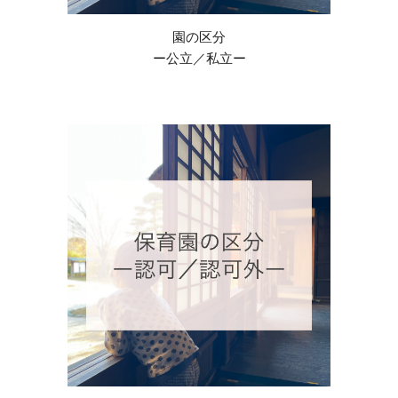
園の区分
ー
公立／私立
ー