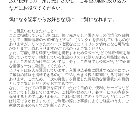
広い視野での「預け先」さがし、ご希望の園の絞り込み
などにお役立てください。
気になる記事からお好きな順に
、
ご覧になれます
。
＊ご留意いただきたいこと＊
ここに掲載している記事には、預け先さがし／園さがしの円滑化を目的
として、関連情報の公式HPなどのURL（リンク）を掲載しているものが
ありますが、リンク先のページ改変などによりリンク切れとなる可能性
があります。恐れ入りますがご了承のうえご覧ください。
また、可能な限り確実な情報を掲載するため公式HPなどで詳細情報を確
認していますが、抽出している施設のリストに誤りがある可能性があり
ます。ご希望の預け先については、必ず、ご自身でも公式HPなどで正確
な情報を十分に確認してください。
当サイトは個人が運営しています。入園申込募集に関連する記事につい
て最新の情報を掲載できるのが、申込しめきり後の時期になる可能性が
あります。このため、「次の募集」を目指した長期的な情報収集を目的
としてご覧いただくのがおすすめです。
なお、こそだての選択肢を広げていただく目的で、便利なサービスなど
についても記載していますが、ご利用を勧めたり、各サービスの内容を
保証するものではありません。ご利用に際してのトラブルなどについて
は対応できかねますので、ご利用の際には事前によくご確認のうえ、
ご
家庭の責任のもと
でご判断ください。