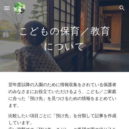
Skip to main content
Skip to navigation
こ
どもの保育／教育
について
翌年度以降の入園のために情報収集をされている保護者
のみなさまにお役立ていただけるよう、こども／ご家庭
に合った「預け先」を見つけるための情報をまとめてい
ます。
比較したい項目ごとに「預け先」を分類して記事を作成
しています。