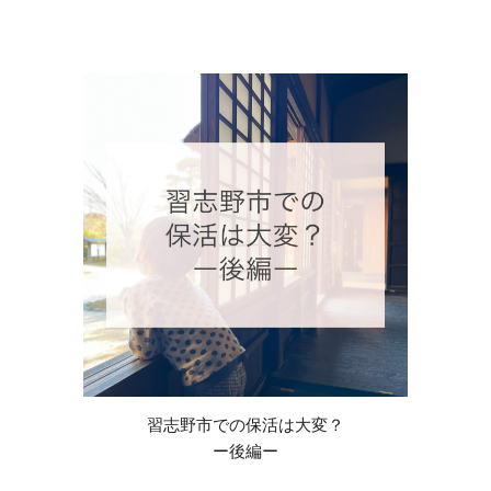
習志野市での保活は大変？
ー
後
編ー