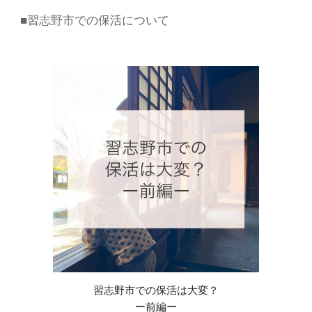
■習志野市での
保活
について
習志野市での保活は大変？
ー前編ー