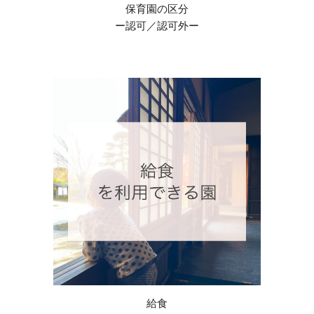
保育園の区分
ー
認可／認可外
ー
給食