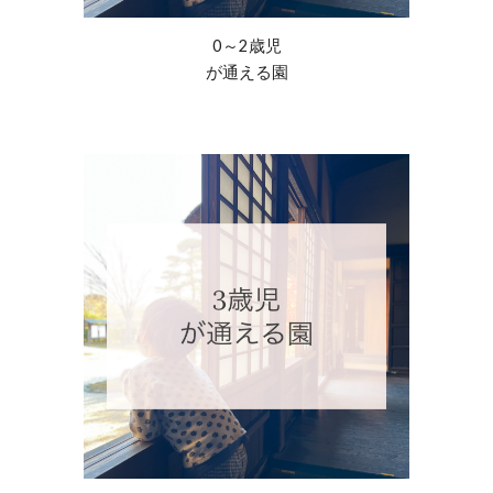
0～
2
歳児
が通える園