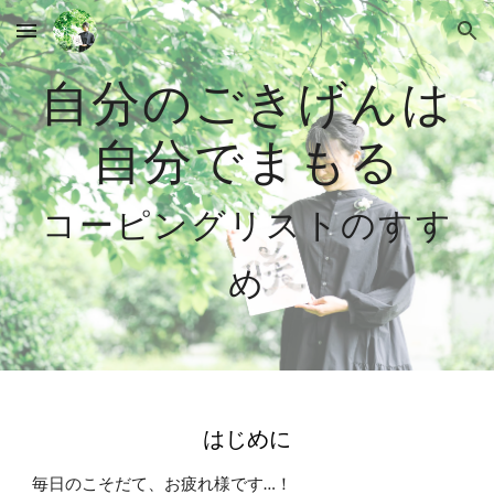
Skip to main content
Skip to navigation
自分のごきげんは
自分でまもる
コーピングリストのすす
め
はじめに
毎日のこそだて、お疲れ様です…！