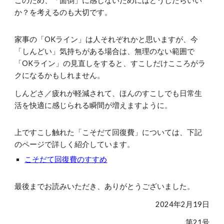
このため、
「面倒」に感じないためにはどうしたらいい
か？を考える
のも大切です
。
家事の「OKライン」は人それぞれかと思いますが、今
「しんどい」気持ちがある場合は、無理のない範囲で
「OKライン」の見直しをすると、すこしだけこころがラ
クになるかもしれません。
しんどさ／疲れが軽減されて、ほんのすこしでも
日常生
活を
快適に感じられる瞬間が増えますように。
上ですこし触れた「こそだて回復費」については、下記
のページで詳しく紹介しています。
こそだて回復費のすすめ
最後までお読みいただき、ありがとうございました。
2024年2月1
9
日
第21号