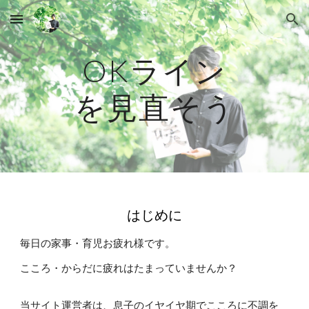
Skip to main content
Skip to navigation
OKライン
を
見直そう
はじめに
毎日の家事・育児お疲れ様です。
こころ・からだに疲れはたまっていませんか？
当サイト運営者は、息子のイヤイヤ期でこころに不調を